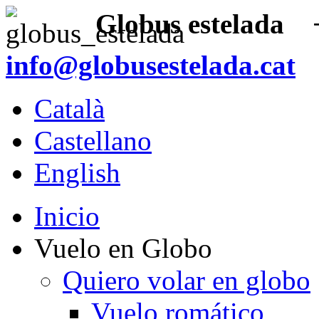
Globus estelada
+3
info@globusestelada.cat
Català
Castellano
English
Inicio
Vuelo en Globo
Quiero volar en globo
Vuelo romático