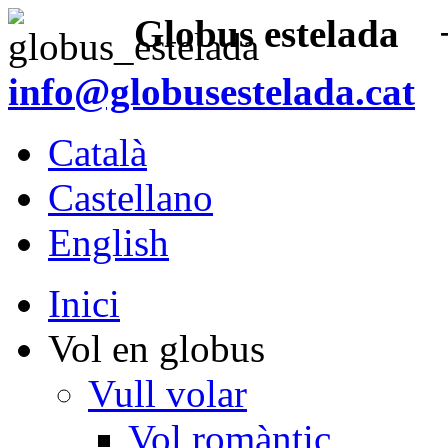
Globus estelada
+3
info@globusestelada.cat
Català
Castellano
English
Inici
Vol en globus
Vull volar
Vol romàntic