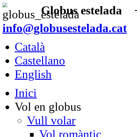
Globus estelada
+3
info@globusestelada.cat
Català
Castellano
English
Inici
Vol en globus
Vull volar
Vol romàntic