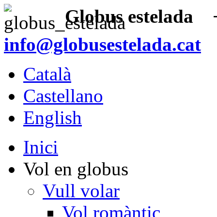
Globus estelada
+3
info@globusestelada.cat
Català
Castellano
English
Inici
Vol en globus
Vull volar
Vol romàntic